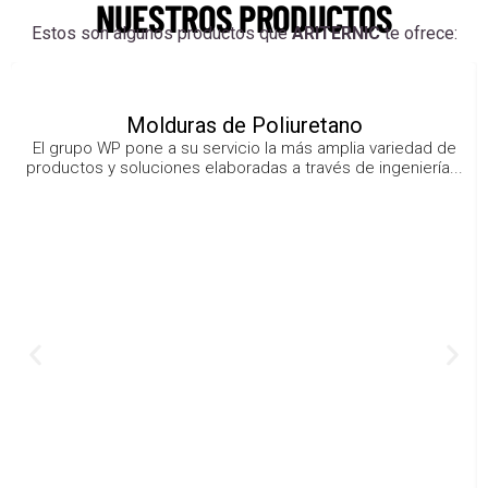
NUESTROS PRODUCTOS
Estos son algunos productos que
ARITERNIC
te ofrece:
Molduras de Poliuretano
El grupo WP pone a su servicio la más amplia variedad de
productos y soluciones elaboradas a través de ingeniería...